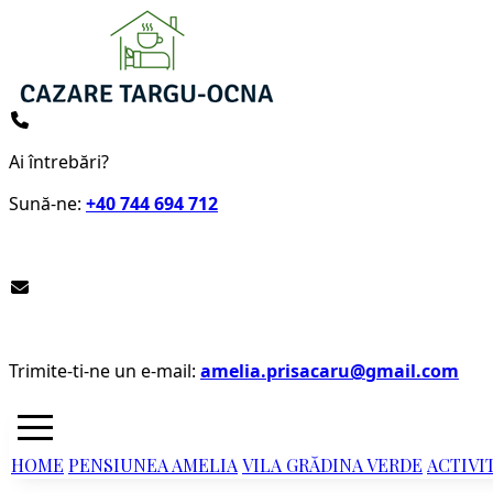
Ai întrebări?
Sună-ne
:
+40 744 694 712
Trimite-ti-ne un e-mail
:
amelia.prisacaru@gmail.com
HOME
PENSIUNEA AMELIA
VILA GRĂDINA VERDE
ACTIVI
Language